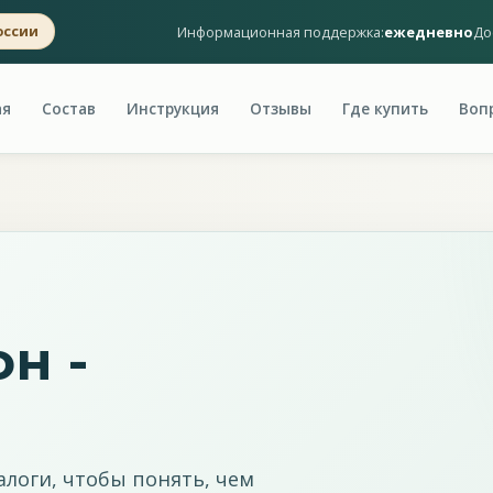
Информационная поддержка:
ежедневно
До
оссии
ая
Состав
Инструкция
Отзывы
Где купить
Воп
н -
логи, чтобы понять, чем