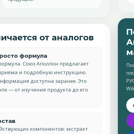
П
ичается от аналогов
А
м
просто формула
формула. Союз Аполлон предлагает
По
 приёма и подробную инструкцию.
пл
информация доступна заранее. Это
РУ
Wil
апе — от изучения продукта до его
остав
ействующих компонентов: экстракт